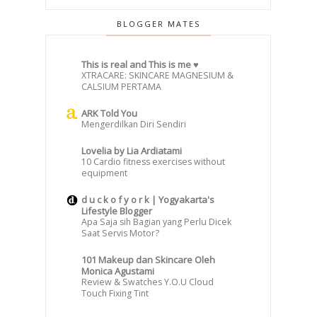
BLOGGER MATES
This is real and This is me ♥
XTRACARE: SKINCARE MAGNESIUM &
CALSIUM PERTAMA
ARK Told You
Mengerdilkan Diri Sendiri
Lovelia by Lia Ardiatami
10 Cardio fitness exercises without
equipment
d u c k o f y o r k | Yogyakarta's
Lifestyle Blogger
Apa Saja sih Bagian yang Perlu Dicek
Saat Servis Motor?
101 Makeup dan Skincare Oleh
Monica Agustami
Review & Swatches Y.O.U Cloud
Touch Fixing Tint