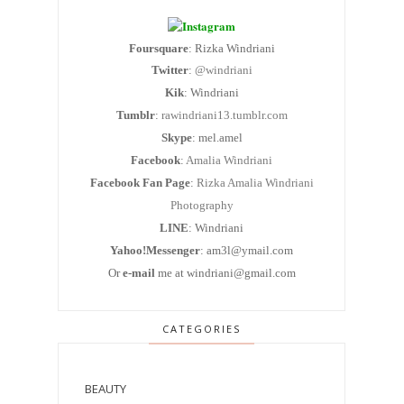
Foursquare
: Rizka Windriani
Twitter
:
@windriani
Kik
: Windriani
Tumblr
:
rawindriani13.tumblr.com
Skype
: mel.amel
Facebook
:
Amalia Windriani
Facebook Fan Page
:
Rizka Amalia Windriani
Photography
LINE
: Windriani
Yahoo!Messenger
: am3l@ymail.com
Or
e-mail
me at windriani@gmail.com
CATEGORIES
BEAUTY