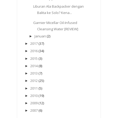
Liburan Ala Backpacker dengan
Balita ke Solo? Kena...
Garnier Micellar Oil-Infused
Cleansing Water [REVIEW]
Januari
(2)
►
2017
(37)
►
2016
(34)
►
2015
(3)
►
2014
(8)
►
2013
(7)
►
2012
(25)
►
2011
(5)
►
2010
(19)
►
2009
(12)
►
2007
(6)
►