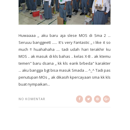
Huwaaaa ,, aku baru aja slese MOS di Sma 2 ...
Seruuu banggeett ...... It's very Fantastic ,, i like it so
much !! huahahaha .... tadi udah hari terakhir ku
MOS .. ak masuk di kls bahas .. kelas X-B .. ak ktemu
temen" baru dsana ,, kk kls eank brbeda" karakter
... aku bangga bgt bisa masuk Smada ... ^_^ Tadi pas
penutupan MOs ,, ak dikasih kpercayaan sma kk kls
buat nympaikan...
NO KOMENTAR