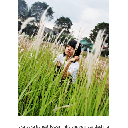
aku suka banget fotoan .hha ,nii, yg moto deshma