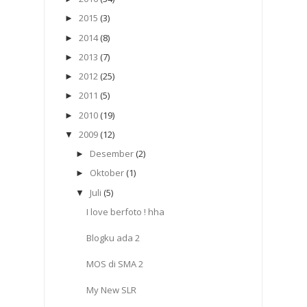
2015
(3)
►
2014
(8)
►
2013
(7)
►
2012
(25)
►
2011
(5)
►
2010
(19)
►
2009
(12)
▼
Desember
(2)
►
Oktober
(1)
►
Juli
(5)
▼
I love berfoto ! hha
Blogku ada 2
MOS di SMA 2
My New SLR