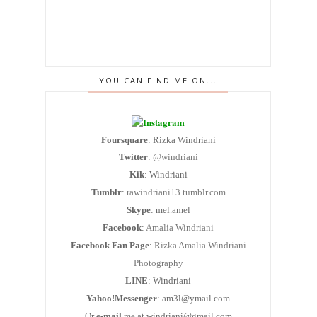
YOU CAN FIND ME ON...
Foursquare
: Rizka Windriani
Twitter
:
@windriani
Kik
: Windriani
Tumblr
:
rawindriani13.tumblr.com
Skype
: mel.amel
Facebook
:
Amalia Windriani
Facebook Fan Page
:
Rizka Amalia Windriani
Photography
LINE
: Windriani
Yahoo!Messenger
: am3l@ymail.com
Or
e-mail
me at windriani@gmail.com