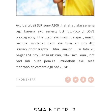
Aku baru beli SLR sony A200 , hahaha ...aku seneng
bgt ..karena aku seneng bgt foto-foto ,,I LOVE
photography !hhe ...tapi aku masih belajar ,, masih
pemula ..mudahan nanti aku bisa jadi pro dlm
urusan photography .. hha ..amiinn ....Tu foto ku
pegang SLR.ny ..lensa ukuran,, 18-70 mm ..eaa ,, not
bad lah buat pemula ..mudahan aku bisa
manfaatkan camera dgn baek .. xP ...
1 KOMENTAR
SMA NEGERI 2