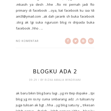
.mkasih ya desh ..hhe ..fto nii pernah jadi fto
primary di facebook ...oya, liat facebook ku iaa !di
am3l@ymail.com ..ak dah jarank sh buka facebook
.skrg ak lgi suka ngurusin blog ni dripada buka
facebook ..hho . ...
NO KOMENTAR
BLOGKU ADA 2
09:29 / BY RIZKA AMALIA WINDRIANI
ak baru bikin blog baru lagi ...yg ini ttep dopake ...tpi
blog yg ini isi.ny cuma smbarang adz ..n tulisan.ny
juga tulisan ak bgt ...hha ...yg blog satu.ny ,, trkesan
lebih serius ...(halah ,, lebih seriuss ) hha ...blog ku