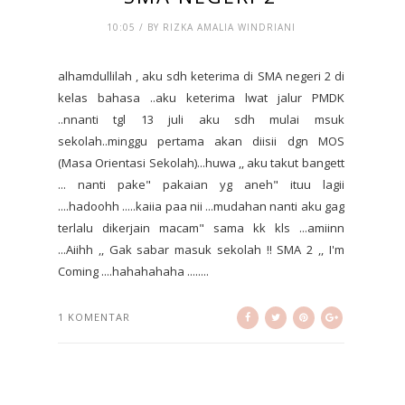
10:05 / BY RIZKA AMALIA WINDRIANI
alhamdullilah , aku sdh keterima di SMA negeri 2 di
kelas bahasa ..aku keterima lwat jalur PMDK
..nnanti tgl 13 juli aku sdh mulai msuk
sekolah..minggu pertama akan diisii dgn MOS
(Masa Orientasi Sekolah)...huwa ,, aku takut bangett
... nanti pake" pakaian yg aneh" ituu lagii
....hadoohh .....kaiia paa nii ...mudahan nanti aku gag
terlalu dikerjain macam" sama kk kls ...amiinn
...Aiihh ,, Gak sabar masuk sekolah !! SMA 2 ,, I'm
Coming ....hahahahaha ........
1 KOMENTAR