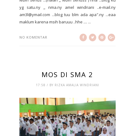
yg satu.ny ,, nma.ny amel windriani ..e-mail.ny
am3l@ymail.com ...blog tuu blm ada apa".ny ...eaa
maklum karena msih baruuu ..hhe .... ...
NO KOMENTAR
MOS DI SMA 2
17:58 / BY RIZKA AMALIA WINDRIANI