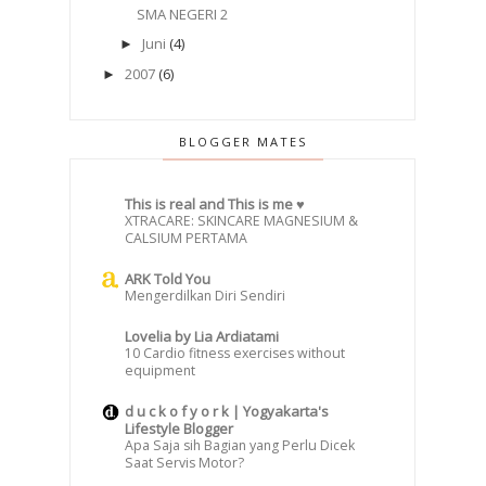
SMA NEGERI 2
Juni
(4)
►
2007
(6)
►
BLOGGER MATES
This is real and This is me ♥
XTRACARE: SKINCARE MAGNESIUM &
CALSIUM PERTAMA
ARK Told You
Mengerdilkan Diri Sendiri
Lovelia by Lia Ardiatami
10 Cardio fitness exercises without
equipment
d u c k o f y o r k | Yogyakarta's
Lifestyle Blogger
Apa Saja sih Bagian yang Perlu Dicek
Saat Servis Motor?