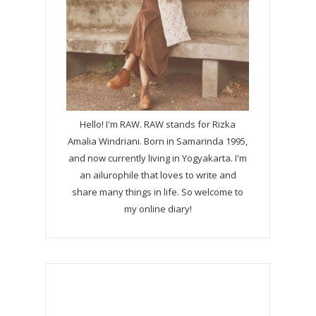
Hello! I'm RAW. RAW stands for Rizka
Amalia Windriani. Born in Samarinda 1995,
and now currently living in Yogyakarta. I'm
an ailurophile that loves to write and
share many things in life. So welcome to
my online diary!