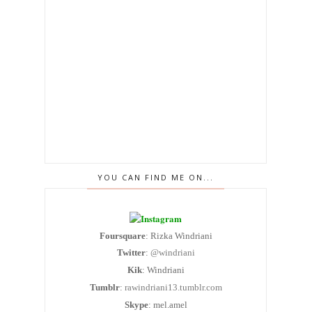
YOU CAN FIND ME ON...
Foursquare
: Rizka Windriani
Twitter
:
@windriani
Kik
: Windriani
Tumblr
:
rawindriani13.tumblr.com
Skype
: mel.amel