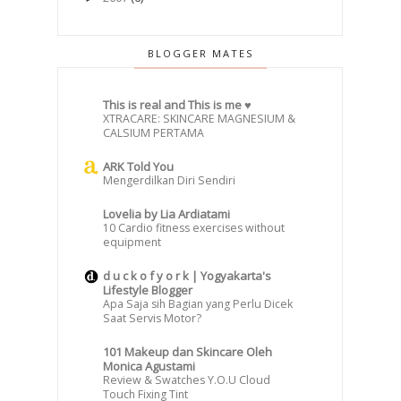
BLOGGER MATES
This is real and This is me ♥
XTRACARE: SKINCARE MAGNESIUM &
CALSIUM PERTAMA
ARK Told You
Mengerdilkan Diri Sendiri
Lovelia by Lia Ardiatami
10 Cardio fitness exercises without
equipment
d u c k o f y o r k | Yogyakarta's
Lifestyle Blogger
Apa Saja sih Bagian yang Perlu Dicek
Saat Servis Motor?
101 Makeup dan Skincare Oleh
Monica Agustami
Review & Swatches Y.O.U Cloud
Touch Fixing Tint