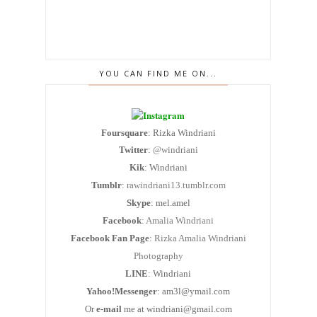
YOU CAN FIND ME ON...
Foursquare
: Rizka Windriani
Twitter
:
@windriani
Kik
: Windriani
Tumblr
:
rawindriani13.tumblr.com
Skype
: mel.amel
Facebook
:
Amalia Windriani
Facebook Fan Page
:
Rizka Amalia Windriani
Photography
LINE
: Windriani
Yahoo!Messenger
: am3l@ymail.com
Or
e-mail
me at windriani@gmail.com