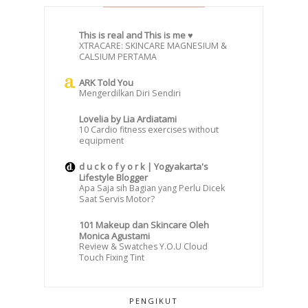
This is real and This is me ♥
XTRACARE: SKINCARE MAGNESIUM &
CALSIUM PERTAMA
ARK Told You
Mengerdilkan Diri Sendiri
Lovelia by Lia Ardiatami
10 Cardio fitness exercises without
equipment
d u c k o f y o r k | Yogyakarta's
Lifestyle Blogger
Apa Saja sih Bagian yang Perlu Dicek
Saat Servis Motor?
101 Makeup dan Skincare Oleh
Monica Agustami
Review & Swatches Y.O.U Cloud
Touch Fixing Tint
PENGIKUT