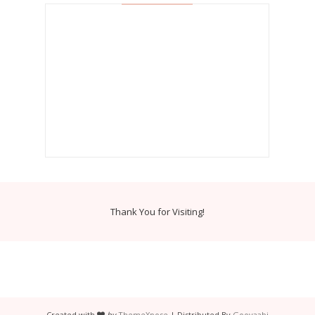
Thank You for Visiting!
Created with
by
ThemeXpose
| Distributed By
Gooyaabi