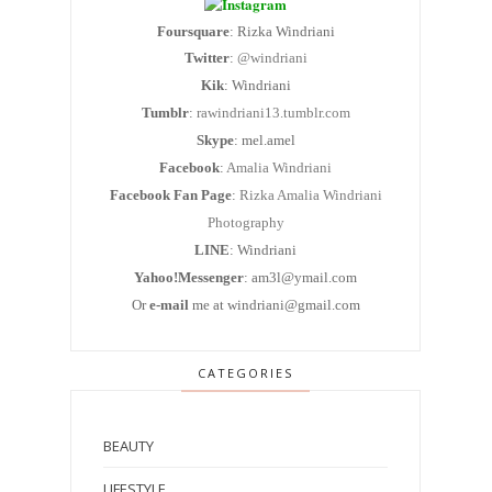
Foursquare
: Rizka Windriani
Twitter
:
@windriani
Kik
: Windriani
Tumblr
:
rawindriani13.tumblr.com
Skype
: mel.amel
Facebook
:
Amalia Windriani
Facebook Fan Page
:
Rizka Amalia Windriani
Photography
LINE
: Windriani
Yahoo!Messenger
: am3l@ymail.com
Or
e-mail
me at windriani@gmail.com
CATEGORIES
BEAUTY
LIFESTYLE