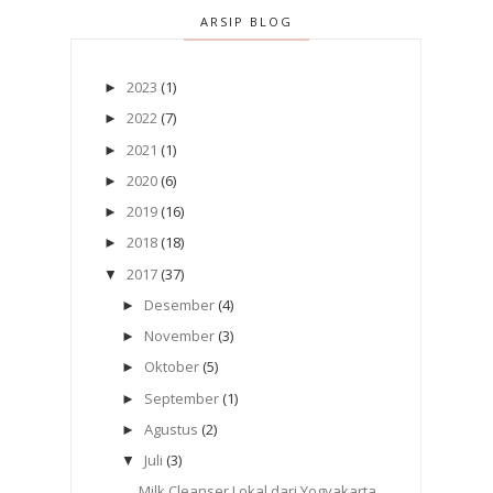
ARSIP BLOG
2023
(1)
►
2022
(7)
►
2021
(1)
►
2020
(6)
►
2019
(16)
►
2018
(18)
►
2017
(37)
▼
Desember
(4)
►
November
(3)
►
Oktober
(5)
►
September
(1)
►
Agustus
(2)
►
Juli
(3)
▼
Milk Cleanser Lokal dari Yogyakarta