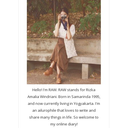
Hello! I'm RAW. RAW stands for Rizka
Amalia Windriani. Born in Samarinda 1995,
and now currently living in Yogyakarta. I'm
an ailurophile that loves to write and
share many things in life. So welcome to
my online diary!