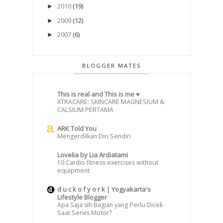
2010
(19)
►
2009
(12)
►
2007
(6)
►
BLOGGER MATES
This is real and This is me ♥
XTRACARE: SKINCARE MAGNESIUM &
CALSIUM PERTAMA
ARK Told You
Mengerdilkan Diri Sendiri
Lovelia by Lia Ardiatami
10 Cardio fitness exercises without
equipment
d u c k o f y o r k | Yogyakarta's
Lifestyle Blogger
Apa Saja sih Bagian yang Perlu Dicek
Saat Servis Motor?