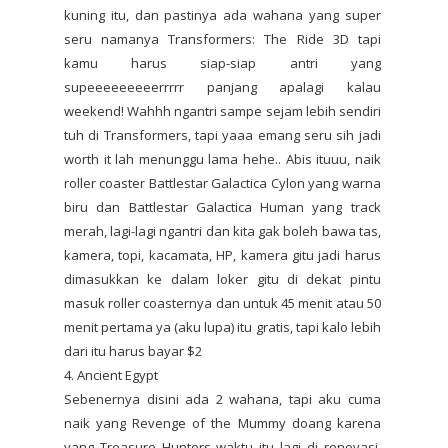
kuning itu, dan pastinya ada wahana yang super
seru namanya Transformers: The Ride 3D tapi
kamu harus siap-siap antri yang
supeeeeeeeeerrrrr panjang apalagi kalau
weekend! Wahhh ngantri sampe sejam lebih sendiri
tuh di Transformers, tapi yaaa emang seru sih jadi
worth it lah menunggu lama hehe.. Abis ituuu, naik
roller coaster Battlestar Galactica Cylon yang warna
biru dan Battlestar Galactica Human yang track
merah, lagi-lagi ngantri dan kita gak boleh bawa tas,
kamera, topi, kacamata, HP, kamera gitu jadi harus
dimasukkan ke dalam loker gitu di dekat pintu
masuk roller coasternya dan untuk 45 menit atau 50
menit pertama ya (aku lupa) itu gratis, tapi kalo lebih
dari itu harus bayar $2
4. Ancient Egypt
Sebenernya disini ada 2 wahana, tapi aku cuma
naik yang Revenge of the Mummy doang karena
yang Treasure Hunters waktu itu lagi di renovasi,