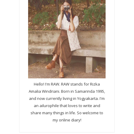
Hello! I'm RAW. RAW stands for Rizka
Amalia Windriani. Born in Samarinda 1995,
and now currently living in Yogyakarta. I'm
an ailurophile that loves to write and
share many things in life. So welcome to
my online diary!