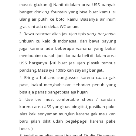
masuk gitukan :)) Nanti didalam area USS banyak
banget drinking fountain yang bisa buat kamu isi
ulang air putih ke botol kamu. Biasanya air inum
gratis ini ada di dekat WC umum.
3. Bawa raincoat alias jas ujan tipis yang harganya
5ribuan itu kalo di Indonesia, dan bawa payung
juga karena ada beberapa wahana yang bakal
membuatmu basah jadi daripada beli di dalam area
USS harganya $10 buat jas ujan plastik tembus
pandang. Masa iya 100rb kan sayang banget..
4. Bring a hat and sunglasses karena cuaca gak
pasti, bakal menghabiskan seharian penuh yang
bisa aja panas banget bisa aja hujan.
5. Use the most comfortable shoes / sandals
karena area USS yang luas bingiiitttt, pastikan pake
alas kaki senyaman mungkin karena gak mau kan
baru jalan dikit udah pegel-pegel karena pake
heels ;)
6. Ambil map alias peta Universal Studio Singapore