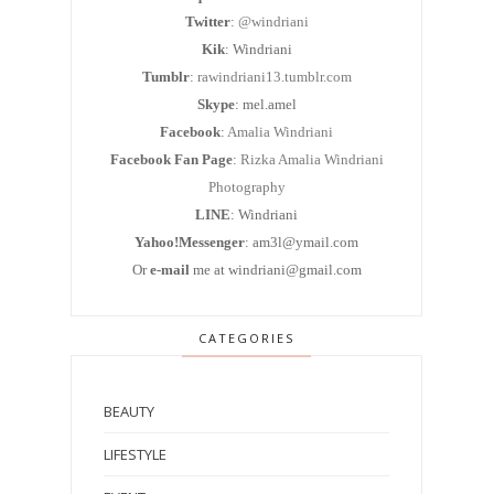
Twitter
:
@windriani
Kik
: Windriani
Tumblr
:
rawindriani13.tumblr.com
Skype
: mel.amel
Facebook
:
Amalia Windriani
Facebook Fan Page
:
Rizka Amalia Windriani
Photography
LINE
: Windriani
Yahoo!Messenger
: am3l@ymail.com
Or
e-mail
me at windriani@gmail.com
CATEGORIES
BEAUTY
LIFESTYLE