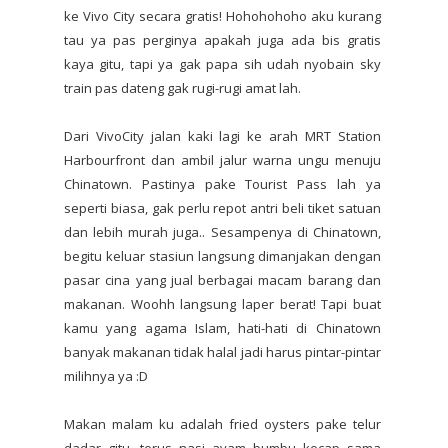
ke Vivo City secara gratis! Hohohohoho aku kurang
tau ya pas perginya apakah juga ada bis gratis
kaya gitu, tapi ya gak papa sih udah nyobain sky
train pas dateng gak rugi-rugi amat lah.
Dari VivoCity jalan kaki lagi ke arah MRT Station
Harbourfront dan ambil jalur warna ungu menuju
Chinatown. Pastinya pake Tourist Pass lah ya
seperti biasa, gak perlu repot antri beli tiket satuan
dan lebih murah juga.. Sesampenya di Chinatown,
begitu keluar stasiun langsung dimanjakan dengan
pasar cina yang jual berbagai macam barang dan
makanan. Woohh langsung laper berat! Tapi buat
kamu yang agama Islam, hati-hati di Chinatown
banyak makanan tidak halal jadi harus pintar-pintar
milihnya ya :D
Makan malam ku adalah fried oysters pake telur
dadar gitu, terus nasi ayam bumbu kecap sama