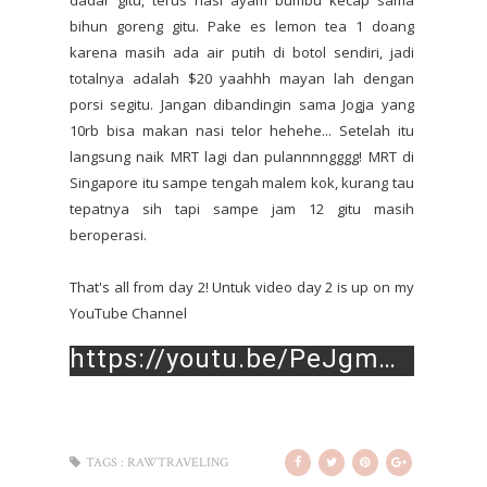
bihun goreng gitu. Pake es lemon tea 1 doang
karena masih ada air putih di botol sendiri, jadi
totalnya adalah $20 yaahhh mayan lah dengan
porsi segitu. Jangan dibandingin sama Jogja yang
10rb bisa makan nasi telor hehehe... Setelah itu
langsung naik MRT lagi dan pulannnngggg! MRT di
Singapore itu sampe tengah malem kok, kurang tau
tepatnya sih tapi sampe jam 12 gitu masih
beroperasi.
That's all from day 2! Untuk video day 2 is up on my
YouTube Channel
https://youtu.be/PeJgmmNTJiQ
TAGS :
RAWTRAVELING