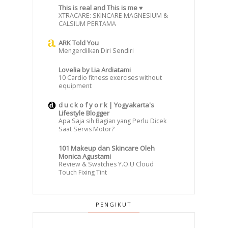
This is real and This is me ♥
XTRACARE: SKINCARE MAGNESIUM &
CALSIUM PERTAMA
ARK Told You
Mengerdilkan Diri Sendiri
Lovelia by Lia Ardiatami
10 Cardio fitness exercises without
equipment
d u c k o f y o r k | Yogyakarta's
Lifestyle Blogger
Apa Saja sih Bagian yang Perlu Dicek
Saat Servis Motor?
101 Makeup dan Skincare Oleh
Monica Agustami
Review & Swatches Y.O.U Cloud
Touch Fixing Tint
PENGIKUT