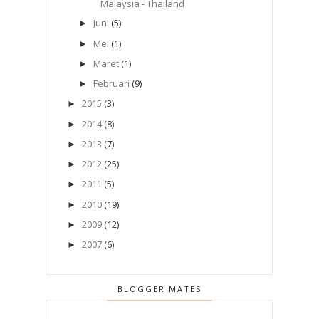
Malaysia - Thailand
Juni
(5)
►
Mei
(1)
►
Maret
(1)
►
Februari
(9)
►
2015
(3)
►
2014
(8)
►
2013
(7)
►
2012
(25)
►
2011
(5)
►
2010
(19)
►
2009
(12)
►
2007
(6)
►
BLOGGER MATES